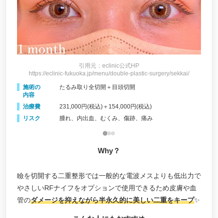
引用元：eclinic公式HP
i/
https://eclinic-fukuoka.jp/menu/double-plastic-surgery/sekkai/
h
施術の
たるみ取り全切開＋目頭切開
施
内容
内
治療費
231,000円(税込)＋154,000円(税込)
治
リスク
腫れ、内出血、むくみ、傷跡、痛み
リ
Why？
瞼を切開する二重整形では一般的な電波メスよりも低出力で
やさしいRFナイフをオプションで使用できるため皮膚や血
管の
ダメージを抑えながら半永久的に美しい二重をキープ
✨