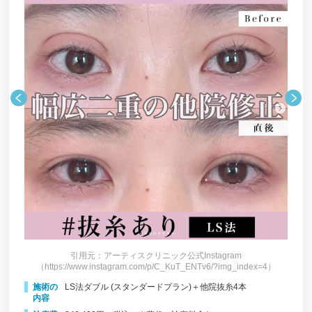
荒木国際美容形成外科歯科医院・医科
久留米総合美容外科
Wクリニック 福岡院
あさひクリニック
DESIGN LABO SURGERY（デザインラボ サージ
ェリー）
シェリークリニック（sherie clinic）
聖心美容クリニック福岡院
くろき・ひろクリニック
博多天神スキンクリニック
美容皮膚科赤坂クリニック
引用元：アーティスクリニック公式Instagram
（https://www.instagram.com/p/C_KuT_ENTv6/?img_index=4）
ヤグビューティークリニック 福岡（YAG BEAUTY
施術の
LS法ダブル (スタンダードプラン)＋他院抜糸4本
CLINIC）
内容