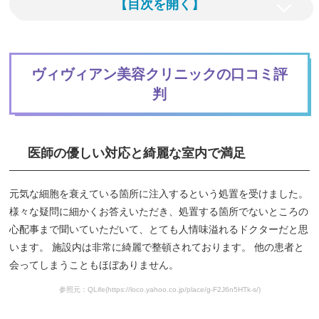
【目次を開く】
ヴィヴィアン美容クリニックの口コミ評
判
医師の優しい対応と綺麗な室内で満足
元気な細胞を衰えている箇所に注入するという処置を受けました。
様々な疑問に細かくお答えいただき、処置する箇所でないところの
心配事まで聞いていただいて、とても人情味溢れるドクターだと思
います。 施設内は非常に綺麗で整頓されております。 他の患者と
会ってしまうこともほぼありません。
参照元：QLife(https://loco.yahoo.co.jp/place/g-F2J6n5HTk-s/)