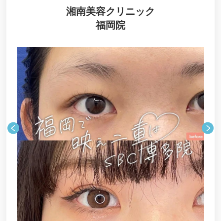
パールスキンクリニック天神
湘南美容クリニック
城本クリニック福岡院
福岡院
ハルスクリニック
ゼティスビューティークリニック（Zetith Beauty
Clinic）
原口クリニック
アーティスクリニック博多院
国際美容外科 ※閉院
飯尾形成外科クリニック
品川美容外科福岡院
オルタ天神クリニック
ジェイドクリニック（Jade Clinic）
みやびクリニック
A CLINIC 福岡