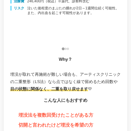
行徳形成外科
治療費
246,400円（税込）※薬代、診察料含む
リスク
泣いた後程度のまぶたの腫れが2日～1週間位続く可能性。
3）
（h
ビラビューティークリニック 博多院
また、内出血を起こす可能性があります。
施
ゆめビューティークリニック
内
治
天神形成外科クリニック
能性や
リ
東郷美容形成外科福岡
でぐちスキンクリニック
Why？
TCB東京中央美容外科福岡天神院
クララ美容皮膚科 福岡天神院
埋没が取れて再施術が難しい場合も、アーティスクリニック
田原形成クリニック
の二重整形（LS法）なら点ではなく線で留めるため回数や
目の状態に関係なく、二重を取り戻せます
💛
ネクストトウキョウクリニック（Next Tokyo
Clinic）
こんな人にもおすすめ
ビスポーククリニック
埋没法を複数回受けたことがある方
つつい皮ふ科形成外科クリニック
切開と言われたけど埋没を希望の方
福岡TAクリニック