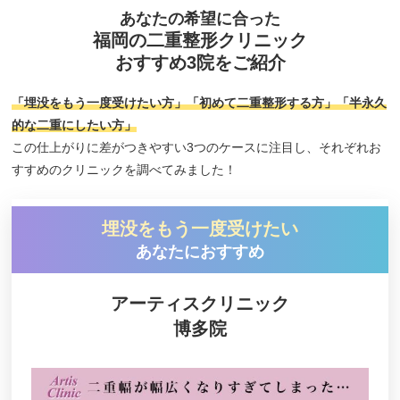
あなたの希望に合った
品川スキンクリニック
福岡の二重整形クリニック
竹田津医院
おすすめ3院をご紹介
男たちの美容外科 福岡院
「埋没をもう一度受けたい方」「初めて二重整形する方」「半永久
セイコメディカルビューティクリニック福岡院
的な二重にしたい方」
この仕上がりに差がつきやすい3つのケースに注目し、それぞれお
つつみ内科・皮ふ形成クリニック
すすめのクリニックを調べてみました！
さくらビューティクリニック
ガーデンクリニック福岡院
埋没をもう一度受けたい
OZUMIクリニック
あなたにおすすめ
水の森美容クリニック福岡院
アーティスクリニック
モデナクリニック 天神本院
博多院
福嶋美容外科クリニック
eクリニック
東京美容外科 福岡院