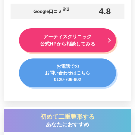
牧野美容クリニック
※2
4.8
Google口コミ
アトールクリニック 福岡博多院
星の原クリニック
清美会クリニック
アーティスクリニック
公式HPから相談してみる
矢永クリニック形成外科・美容外科
サクラアズクリニック 天神院
お電話での
ルラ美容クリニック 福岡天神院
お問い合わせはこちら
あやべクリニック
0120-706-902
ブリスクリニック
福岡大学病院 形成外科・美容外科
ベテルクリニック
初めて二重整形する
一番街総合診療所
あなたにおすすめ
おおた整形クリニック