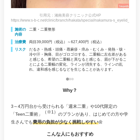
X CLINIC（エックスクリニック）
引用元：湘南美容クリニック公式HP
ひまりクリニック
https://www.s-b-c.net/clinic/branch/hakata/special/nakamura-s_eyelid_maibo
https:
eyelid_maibotu/
施術の
二重・二重整形
施
まさあき耳鼻咽喉科と美容のクリニック
内容
内
共立美容外科福岡院
治療費
両目39,000円（税込）～627,400円（税込）
治
リスク
だるさ・熱感・頭痛・蕁麻疹・痒み・むくみ・発熱・咳・
リ
、目が
箱崎どいクリニック
冷や汗・胸痛、目がゴロゴロする、二重幅に左右差がある
じるな
と感じる、希望の二重幅と異なると感じる、眉が下がるこ
湘南美容外科福岡院
とによる二重幅の変化、ラインが消失する、ラインの乱
れ、違和感を感じるなどを生じることがあります。
博多もへじのクリニック
小倉美容外科ネビュラクリニック
Why？
クリニーク福岡天神
フォンタナクリニック天神
3～4万円台から受けられる「週末二重」や10代限定の
（※1）
「Teen二重術」
のプランがあり、はじめての方や学
藤野クリニック
生さんでも
費用の負担が少なく挑戦しやすい
🌼
THE CLINIC福岡
こんな人にもおすすめ
GRACIA CLINIC（グラシア クリニック）