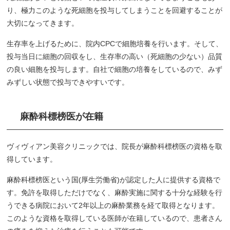
り、極力このような死細胞を投与してしまうことを回避することが
大切になってきます。
生存率を上げるために、院内CPCで細胞培養を行います。そして、
投与当日に細胞の回収をし、生存率の高い（死細胞の少ない）品質
の良い細胞を投与します。自社で細胞の培養をしているので、みず
みずしい状態で投与できやすいです。
麻酔科標榜医が在籍
ヴィヴィアン美容クリニックでは、院長が麻酔科標榜医の資格を取
得しています。
麻酔科標榜医という国(厚生労働省)が認定した人に提供する資格で
す。免許を取得しただけでなく、麻酔実施に関する十分な経験を行
うできる病院において2年以上の麻酔業務を経て取得となります。
このような資格を取得している医師が在籍しているので、患者さん