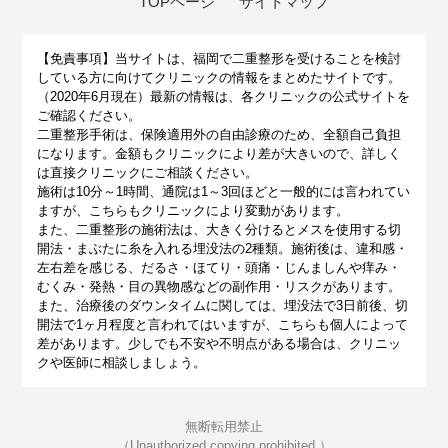
TOPページ
サイトマップ
【免責事項】
当サイトは、福岡で二重整形を受けることを検討
している方に向けてクリニックの情報をまとめたサイトです。
（2020年6月現在）最新の情報は、各クリニックの公式サイトを
ご確認ください。
二重整形手術は、保険適用外の自由診療のため、全額自己負担
になります。金額もクリニックにより差が大きいので、詳しく
は直接クリニックにご相談ください。
施術は10分～1時間、通院は1～3回ほどと一般的には言われてい
ますが、こちらもクリニックにより変動があります。
また、二重整形の施術法は、大きく分けるとメスを使用する切
開法・まぶたに糸を入れる埋没法の2種類。施術後は、違和感・
左右差を感じる、だるさ・ほてり・頭痛・じんましんや痒み・
むくみ・発熱・目の異物感などの副作用・リスクがあります。
また、治療後のダウンタイムに関しては、埋没法で3日前後、切
開法で1ヶ月程度と言われてはいますが、こちらも個人によって
差があります。少しでも不安や不明点がある場合は、クリニッ
クや医師に相談しましょう。
無断転用禁止
（Unauthorized copying prohibited.）