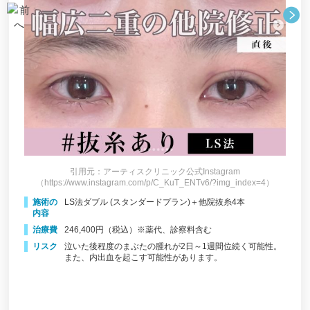
松田知子皮膚科医院
聖心美容クリニック福岡院
ゼティスビューティークリニック（Zetith Beauty
Clinic）
あさひクリニック
ジェイドクリニック（Jade Clinic）
みやびクリニック
引用元：アーティスクリニック公式Instagram
あんぬクリニック
（https://www.instagram.com/p/C_KuT_ENTv6/?img_index=4）
施術の
LS法ダブル (スタンダードプラン)＋他院抜糸4本
福岡博多駅前通中央クリニック
内容
ファーストビューティクリニック福岡天神院
治療費
246,400円（税込）※薬代、診察料含む
リスク
泣いた後程度のまぶたの腫れが2日～1週間位続く可能性。
3）
（h
博多もへじのクリニック
また、内出血を起こす可能性があります。
施
ヴィヴィアン美容クリニック
内
治
A CLINIC 福岡