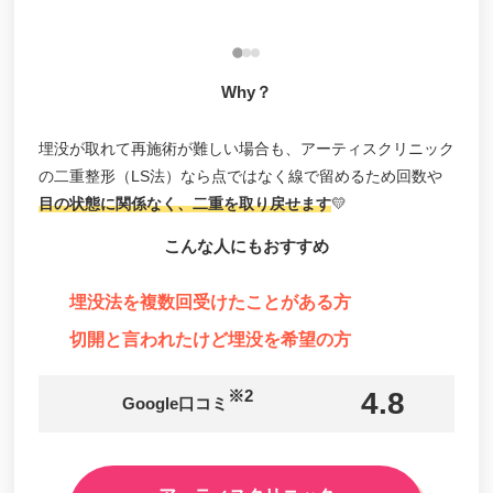
能性や
リ
モデナクリニック 天神本院
美容皮膚科赤坂クリニック
Why？
品川スキンクリニック
セイコメディカルビューティクリニック福岡院
埋没が取れて再施術が難しい場合も、アーティスクリニック
あやべクリニック
の二重整形（LS法）なら点ではなく線で留めるため回数や
目の状態に関係なく、二重を取り戻せます
💛
パールスキンクリニック天神
ユニタクリニック
こんな人にもおすすめ
GRACIA CLINIC（グラシア クリニック）
埋没法を複数回受けたことがある方
久留米総合美容外科
切開と言われたけど埋没を希望の方
クリニーク福岡天神
ビスポーククリニック
※2
4.8
Google口コミ
アーティスクリニック博多院
品川美容外科福岡院