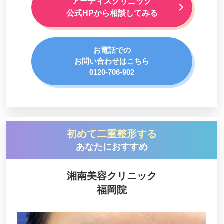
アーティスクリニック
箱崎どいクリニック
公式HPから相談してみる
原口クリニック
ゆめビューティークリニック
お電話での
東京美容外科 福岡院
お問い合わせはこちら
0120-706-902
清美会クリニック
まさあき耳鼻咽喉科と美容のクリニック
Wクリニック 福岡院
荒木国際美容形成外科歯科医院・医科
初めて二重整形する
クララ美容皮膚科 福岡天神院
あなたにおすすめ
男たちの美容外科 福岡院
湘南美容クリニック
ハルスクリニック
福岡院
つつい皮ふ科形成外科クリニック
ユア美容クリニック（福岡院）