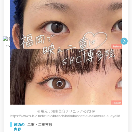
一番街総合診療所
小倉美容外科ネビュラクリニック
共立美容外科福岡院
TCB東京中央美容外科福岡天神院
BEAUTY TUNING CLINIC（ビューティチューニン
グクリニック）
ベテルクリニック
藤野クリニック
博多天神スキンクリニック
福嶋美容外科クリニック
東郷美容形成外科福岡
サクラアズクリニック 天神院
引用元：湘南美容クリニック公式HP
https://www.s-b-c.net/clinic/branch/hakata/special/nakamura-s_eyelid_maibo
https:
eyelid_maibotu/
城本クリニック福岡院
施術の
二重・二重整形
施
水の森美容クリニック福岡院
内容
内