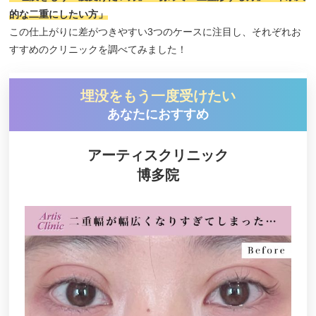
松林景一美容クリニック天神
的な二重にしたい方」
この仕上がりに差がつきやすい3つのケースに注目し、それぞれお
行徳形成外科
すすめのクリニックを調べてみました！
オルタ天神クリニック
eクリニック
埋没をもう一度受けたい
でぐちスキンクリニック
あなたにおすすめ
OZUMIクリニック
アーティスクリニック
フォンタナクリニック天神
博多院
おおた整形クリニック
くろき・ひろクリニック
ひまりクリニック
DESIGN LABO SURGERY（デザインラボ サージ
ェリー）
X CLINIC（エックスクリニック）
さくらビューティクリニック