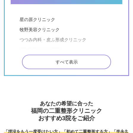
星の原クリニック
牧野美容クリニック
つつみ内科・皮ふ形成クリニック
国際美容外科 ※閉院
ネクストトウキョウクリニック（Next Tokyo
すべて表示
Clinic）
ガーデンクリニック福岡院
湘南美容外科福岡院
アトールクリニック 福岡博多院
あなたの希望に合った
ビラビューティークリニック 博多院
福岡の二重整形クリニック
福岡TAクリニック
おすすめ3院をご紹介
天籟寺かな皮ふ科クリニック
「埋没をもう一度受けたい方」「初めて二重整形する方」「半永久