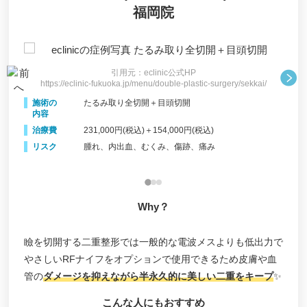
福岡院
引用元：eclinic公式HP
https://eclinic-fukuoka.jp/menu/double-plastic-surgery/sekkai/
h
i/
施術の
たるみ取り全切開＋目頭切開
施
内容
内
治療費
231,000円(税込)＋154,000円(税込)
治
リスク
腫れ、内出血、むくみ、傷跡、痛み
リ
Why？
瞼を切開する二重整形では一般的な電波メスよりも低出力で
やさしいRFナイフをオプションで使用できるため皮膚や血
管の
ダメージを抑えながら半永久的に美しい二重をキープ
✨
こんな人にもおすすめ