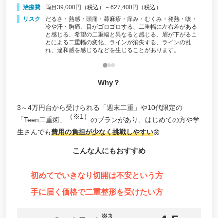
治療費
両目39,000円（税込）～627,400円（税込）
治
天神形成外科クリニック
リスク
だるさ・熱感・頭痛・蕁麻疹・痒み・むくみ・発熱・咳・
リ
、目が
冷や汗・胸痛、目がゴロゴロする、二重幅に左右差がある
じるな
竹田津医院
と感じる、希望の二重幅と異なると感じる、眉が下がるこ
とによる二重幅の変化、ラインが消失する、ラインの乱
飯尾形成外科クリニック
れ、違和感を感じるなどを生じることがあります。
ヤグビューティークリニック 福岡（YAG BEAUTY
CLINIC）
Why？
矢永クリニック形成外科・美容外科
福岡大学病院 形成外科・美容外科
3～4万円台から受けられる「週末二重」や10代限定の
（※1）
「Teen二重術」
のプランがあり、はじめての方や学
田原形成クリニック
生さんでも
費用の負担が少なく挑戦しやすい
🌼
シェリークリニック（sherie clinic）
こんな人にもおすすめ
THE CLINIC福岡
ルラ美容クリニック 福岡天神院
初めてでいきなり切開は不安という方
手に届く価格で二重整形を受けたい方
※3