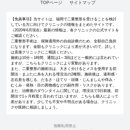
TOPページ
サイトマップ
【免責事項】
当サイトは、福岡で二重整形を受けることを検討
している方に向けてクリニックの情報をまとめたサイトです。
（2020年6月現在）最新の情報は、各クリニックの公式サイトを
ご確認ください。
二重整形手術は、保険適用外の自由診療のため、全額自己負担
になります。金額もクリニックにより差が大きいので、詳しく
は直接クリニックにご相談ください。
施術は10分～1時間、通院は1～3回ほどと一般的には言われてい
ますが、こちらもクリニックにより変動があります。
また、二重整形の施術法は、大きく分けるとメスを使用する切
開法・まぶたに糸を入れる埋没法の2種類。施術後は、違和感・
左右差を感じる、だるさ・ほてり・頭痛・じんましんや痒み・
むくみ・発熱・目の異物感などの副作用・リスクがあります。
また、治療後のダウンタイムに関しては、埋没法で3日前後、切
開法で1ヶ月程度と言われてはいますが、こちらも個人によって
差があります。少しでも不安や不明点がある場合は、クリニッ
クや医師に相談しましょう。
無断転用禁止