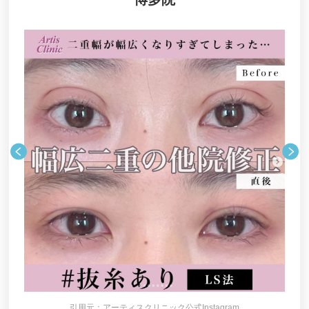
二重整形のダウンタイムはどれぐらい？
二重整形の手術前後の飲酒にはどんなリスクがあ
る？
脱脂法はどんな手術？メリット・デメリットと注意
点
二重整形に医療ローンは使える？
【二重整形】奥目の特徴やチェック方法・修正方法
とは？
二重整形が多い時期はいつ？
二重整形の治療法：埋没法 or 切開法
二重整形の保証期間はどのくらい？
二重整形とダイエットの注意点は？
引用元：アーティスクリニック公式Instagram