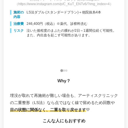
（https://www.instagram.com/p/C_KuT_ENTv6/?img_index=4）
施術の
LS法ダブル (スタンダードプラン)＋他院抜糸4本
内容
治療費
246,400円（税込）※薬代、診察料含む
リスク
泣いた後程度のまぶたの腫れが2日～1週間位続く可能性。
3）
（h
また、内出血を起こす可能性があります。
施
内
治
能性や
リ
Why？
埋没が取れて再施術が難しい場合も、アーティスクリニック
の二重整形（LS法）なら点ではなく線で留めるため回数や
目の状態に関係なく、二重を取り戻せます
💛
こんな人にもおすすめ