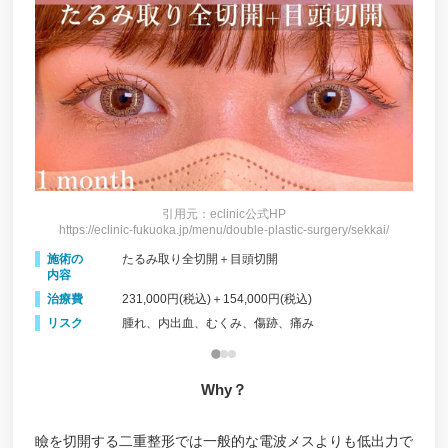
引用元：eclinic公式HP
i/
https://eclinic-fukuoka.jp/menu/double-plastic-surgery/sekkai/
h
施術の
たるみ取り全切開＋目頭切開
施
内容
内
治療費
231,000円(税込)＋154,000円(税込)
治
リスク
腫れ、内出血、むくみ、傷跡、痛み
リ
Why？
瞼を切開する二重整形では一般的な電波メスよりも低出力で