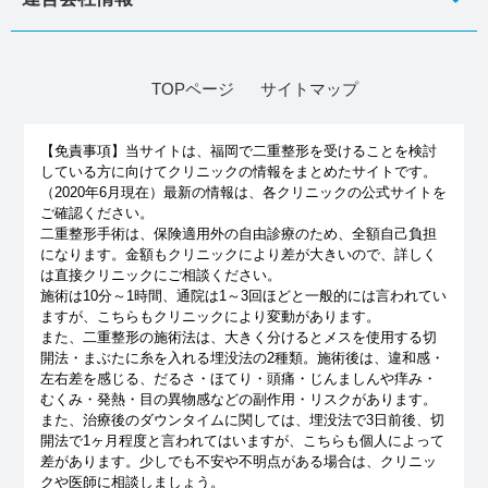
TOPページ
サイトマップ
【免責事項】
当サイトは、福岡で二重整形を受けることを検討
している方に向けてクリニックの情報をまとめたサイトです。
（2020年6月現在）最新の情報は、各クリニックの公式サイトを
ご確認ください。
二重整形手術は、保険適用外の自由診療のため、全額自己負担
になります。金額もクリニックにより差が大きいので、詳しく
は直接クリニックにご相談ください。
施術は10分～1時間、通院は1～3回ほどと一般的には言われてい
ますが、こちらもクリニックにより変動があります。
また、二重整形の施術法は、大きく分けるとメスを使用する切
開法・まぶたに糸を入れる埋没法の2種類。施術後は、違和感・
左右差を感じる、だるさ・ほてり・頭痛・じんましんや痒み・
むくみ・発熱・目の異物感などの副作用・リスクがあります。
また、治療後のダウンタイムに関しては、埋没法で3日前後、切
開法で1ヶ月程度と言われてはいますが、こちらも個人によって
差があります。少しでも不安や不明点がある場合は、クリニッ
クや医師に相談しましょう。