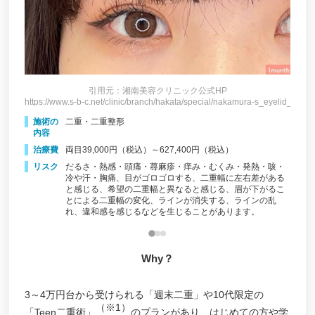
引用元：湘南美容クリニック公式HP
https://www.s-b-c.net/clinic/branch/hakata/special/nakamura-s_eyelid_maibo
https:
eyelid_maibotu/
施術の
二重・二重整形
施
内容
内
治療費
両目39,000円（税込）～627,400円（税込）
治
リスク
だるさ・熱感・頭痛・蕁麻疹・痒み・むくみ・発熱・咳・
リ
、目が
冷や汗・胸痛、目がゴロゴロする、二重幅に左右差がある
じるな
と感じる、希望の二重幅と異なると感じる、眉が下がるこ
とによる二重幅の変化、ラインが消失する、ラインの乱
れ、違和感を感じるなどを生じることがあります。
Why？
3～4万円台から受けられる「週末二重」や10代限定の
（※1）
「Teen二重術」
のプランがあり、はじめての方や学