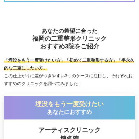
二重整形のクリニックの選び方
二重手術をしたらばれる？
二重整形ができない場合はどんな時？
あなたの希望に合った
二重整形に年齢は関係ある？
福岡の二重整形クリニック
二重整形（埋没法・切開法）｜福岡の相場
おすすめ3院をご紹介
二重整形の他院修正はできる？
「埋没をもう一度受けたい方」「初めて二重整形する方」「半永久
埋没法の種類
的な二重にしたい方」
この仕上がりに差がつきやすい3つのケースに注目し、それぞれお
二重整形の痛みはどれくらい？
すすめのクリニックを調べてみました！
二重整形をするにあたって知っておきたい資格の話
【二重整形】ハム目の状態・原因・治療法とは？
埋没をもう一度受けたい
二重整形で効果はどれぐらい持つの？
あなたにおすすめ
一重と奥二重のちがいとは？
アーティスクリニック
奥二重をぱっちり二重にする方法とは？
博多院