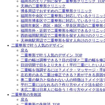
福岡市のエリア別に探す二重整形クリニック_TOP
天神の二重整形クリニック
博多周辺でおすすめの二重整形クリニック
福岡市中央区で二重整形に対応しているクリニッ
福岡市博多区で二重整形に対応しているクリニッ
福岡市東区・西区・南区・早良区周辺の二重整形
福岡市外・近郊で二重整形を検討できるクリニッ
西鉄福岡駅周辺で二重整形を探す人向けのクリニ
天神南駅周辺で二重整形を探す人向けのクリニッ
二重整形で叶う人気のデザイン
戻る
二重整形で叶う人気のデザイン_TOP
二重の幅は調整できる？目の症状と二重の幅を修
目頭切開で目をより大きく！平行二重にしたい人
二重幅を強調するには？メイク・マッサージ・手
左右差のある二重は修正できる？差ができる原因
奥二重の魅力と似合わない人の特徴は？メイク法
平行二重にはなれるの？作り方やメイク法を紹介
末広二重は日本人に似合う！作り方やメイク法を
二重整形の失敗談
戻る
二重整形の失敗談_TOP