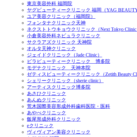
東京美容外科 福岡院
ヤグビューティークリニック 福岡（YAG BEAUTY 
ユア美容クリニック（福岡院）
フォンタナクリニック天神
ネクストトウキョウクリニック（Next Tokyo Clini
小倉美容外科ネビュラクリニック
サクラアズクリニック 天神院
オルタ天神クリニック
ジェイドクリニック（Jade Clinic）
ビラビューティークリニック 博多院
モデナクリニック 天神本院
ゼティスビューティークリニック（Zetith Beauty Cli
シェリークリニック（sherie clinic）
アーティスクリニック博多院
あさひクリニック
あんぬクリニック
荒木国際美容形成外科歯科医院・医科
あやべクリニック
飯尾形成外科クリニック
eクリニック
ヴィヴィアン美容クリニック