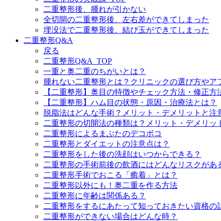
二重整形後、腫れが引かない
全切開の二重整形後、左右差ができてしまった
埋没法で二重整形後、結び玉ができてしまった
二重整形Q&A
戻る
二重整形Q&A_TOP
一重と奥二重のちがいとは？
腫れない二重整形とは？クリニックの選び方やア
【二重整形】奥目の特徴やチェック方法・修正方
【二重整形】ハム目の状態・原因・治療法とは？
脱脂法はどんな手術？メリット・デメリットと注
二重整形の切開法の種類は？メリット・デメリッ
二重整形によるまぶたのデコボコ
二重整形とダイエットの注意点は？
二重整形をした後の洗顔はいつからできる？
二重整形の手術前後の飲酒にはどんなリスクがあ
二重整形手術でおこる「癒着」とは？
二重整形以外にも！奥二重を作る方法
二重整形に年齢は関係ある？
二重整形をするにあたって知っておきたい資格の
二重整形ができない場合はどんな時？