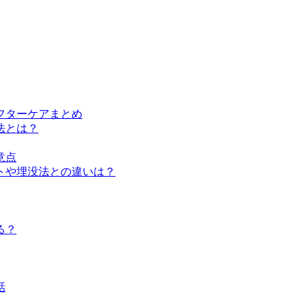
フターケアまとめ
法とは？
意点
トや埋没法との違いは？
る？
話