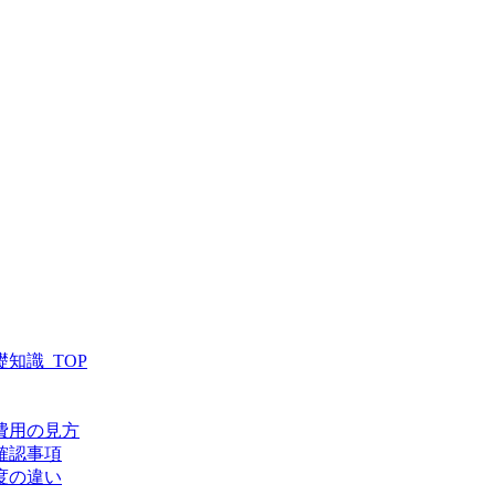
知識_TOP
費用の見方
確認事項
度の違い