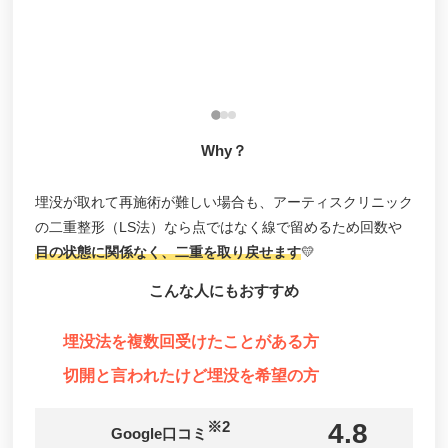
施
内
治
能性や
リ
Why？
埋没が取れて再施術が難しい場合も、アーティスクリニック
の二重整形（LS法）なら点ではなく線で留めるため回数や
目の状態に関係なく、二重を取り戻せます
💛
こんな人にもおすすめ
埋没法を複数回受けたことがある方
切開と言われたけど埋没を希望の方
※2
4.8
Google口コミ