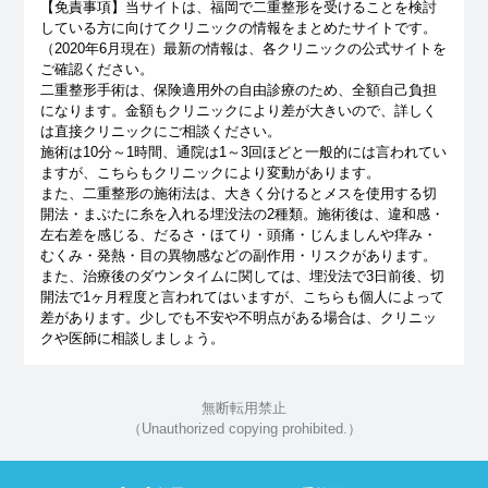
【免責事項】
当サイトは、福岡で二重整形を受けることを検討
している方に向けてクリニックの情報をまとめたサイトです。
（2020年6月現在）最新の情報は、各クリニックの公式サイトを
ご確認ください。
二重整形手術は、保険適用外の自由診療のため、全額自己負担
になります。金額もクリニックにより差が大きいので、詳しく
は直接クリニックにご相談ください。
施術は10分～1時間、通院は1～3回ほどと一般的には言われてい
ますが、こちらもクリニックにより変動があります。
また、二重整形の施術法は、大きく分けるとメスを使用する切
開法・まぶたに糸を入れる埋没法の2種類。施術後は、違和感・
左右差を感じる、だるさ・ほてり・頭痛・じんましんや痒み・
むくみ・発熱・目の異物感などの副作用・リスクがあります。
また、治療後のダウンタイムに関しては、埋没法で3日前後、切
開法で1ヶ月程度と言われてはいますが、こちらも個人によって
差があります。少しでも不安や不明点がある場合は、クリニッ
クや医師に相談しましょう。
無断転用禁止
（Unauthorized copying prohibited.）