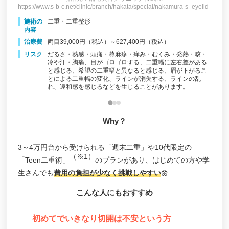
https://www.s-b-c.net/clinic/branch/hakata/special/nakamura-s_eyelid_maibo
https:
eyelid_maibotu/
施術の
二重・二重整形
施
内容
内
治療費
両目39,000円（税込）～627,400円（税込）
治
リスク
だるさ・熱感・頭痛・蕁麻疹・痒み・むくみ・発熱・咳・
リ
、目が
冷や汗・胸痛、目がゴロゴロする、二重幅に左右差がある
じるな
と感じる、希望の二重幅と異なると感じる、眉が下がるこ
とによる二重幅の変化、ラインが消失する、ラインの乱
れ、違和感を感じるなどを生じることがあります。
Why？
3～4万円台から受けられる「週末二重」や10代限定の
（※1）
「Teen二重術」
のプランがあり、はじめての方や学
生さんでも
費用の負担が少なく挑戦しやすい
🌼
こんな人にもおすすめ
初めてでいきなり切開は不安という方