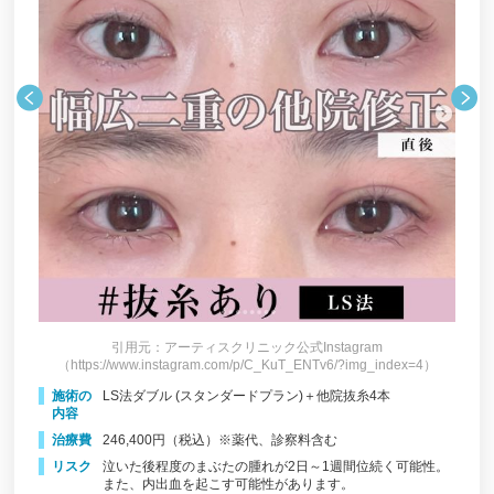
二重整形に年齢は関係ある？
二重整形のダウンタイムはどれぐらい？
二重整形の手術前後の飲酒にはどんなリスクがあ
る？
二重整形とダイエットの注意点は？
腫れない二重整形とは？クリニックの選び方やアフ
ターケアまとめ
奥二重をぱっちり二重にする方法とは？
引用元：アーティスクリニック公式Instagram
（https://www.instagram.com/p/C_KuT_ENTv6/?img_index=4）
施術の
LS法ダブル (スタンダードプラン)＋他院抜糸4本
内容
治療費
246,400円（税込）※薬代、診察料含む
リスク
泣いた後程度のまぶたの腫れが2日～1週間位続く可能性。
3）
（h
また、内出血を起こす可能性があります。