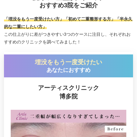
二重整形のクリニックの選び方
おすすめ3院をご紹介
二重整形をするにあたって知っておきたい資格の話
「埋没をもう一度受けたい方」「初めて二重整形する方」「半永久
二重整形ができない場合はどんな時？
的な二重にしたい方」
二重整形の保証期間はどのくらい？
この仕上がりに差がつきやすい3つのケースに注目し、それぞれお
すすめのクリニックを調べてみました！
二重手術をしたらばれる？
二重整形によるまぶたのデコボコ
埋没をもう一度受けたい
二重整形をした後の洗顔はいつからできる？
あなたにおすすめ
二重整形以外にも！奥二重を作る方法
【二重整形】ハム目の状態・原因・治療法とは？
アーティスクリニック
二重整形が多い時期はいつ？
博多院
二重整形の治療法：埋没法 or 切開法
二重整形で効果はどれぐらい持つの？
脱脂法はどんな手術？メリット・デメリットと注意
点