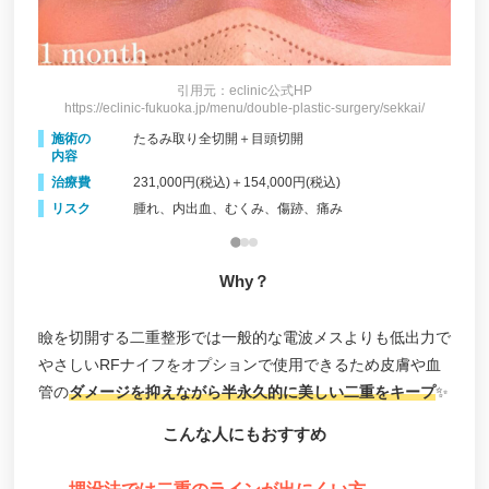
引用元：eclinic公式HP
i/
https://eclinic-fukuoka.jp/menu/double-plastic-surgery/sekkai/
h
施術の
たるみ取り全切開＋目頭切開
施
内容
内
治療費
231,000円(税込)＋154,000円(税込)
治
リスク
腫れ、内出血、むくみ、傷跡、痛み
リ
Why？
瞼を切開する二重整形では一般的な電波メスよりも低出力で
やさしいRFナイフをオプションで使用できるため皮膚や血
管の
ダメージを抑えながら半永久的に美しい二重をキープ
✨
こんな人にもおすすめ