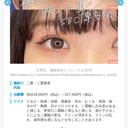
グクリニック）
行徳形成外科
ファーストビューティクリニック福岡天神院
サクラアズクリニック 天神院
ひまりクリニック
飯尾形成外科クリニック
田原形成クリニック
ユア美容クリニック（福岡院）
引用元：湘南美容クリニック公式HP
https://www.s-b-c.net/clinic/branch/hakata/special/nakamura-s_eyelid_maibo
https:
eyelid_maibotu/
荒木国際美容形成外科歯科医院・医科
施術の
二重・二重整形
施
ゆめビューティークリニック
内容
内
治療費
両目39,000円（税込）～627,400円（税込）
治
THE CLINIC福岡
リスク
だるさ・熱感・頭痛・蕁麻疹・痒み・むくみ・発熱・咳・
リ
、目が
冷や汗・胸痛、目がゴロゴロする、二重幅に左右差がある
じるな
クリニーク福岡天神
と感じる、希望の二重幅と異なると感じる、眉が下がるこ
とによる二重幅の変化、ラインが消失する、ラインの乱
藤野クリニック
れ、違和感を感じるなどを生じることがあります。
あさひクリニック