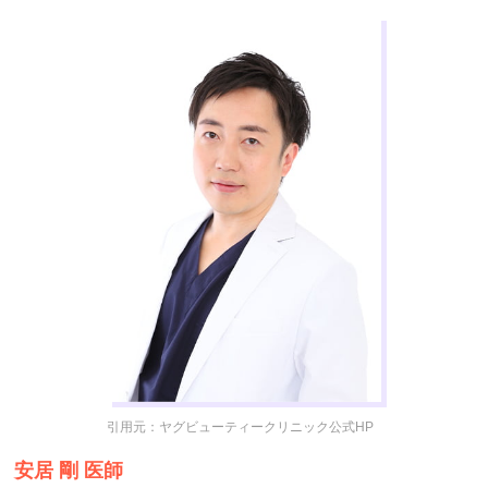
引用元：ヤグビューティークリニック公式HP（https://souki-kai.or.j
安居 剛 医師