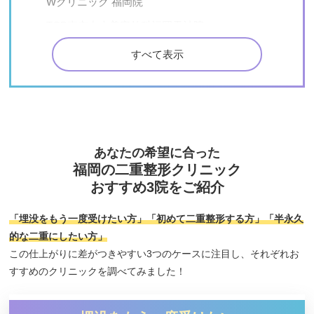
Wクリニック 福岡院
TCB東京中央美容外科福岡天神院
松林景一美容クリニック天神
すべて表示
久留米総合美容外科
福岡博多駅前通中央クリニック
ガーデンクリニック福岡院
水の森美容クリニック福岡院
あなたの希望に合った
福岡の二重整形クリニック
福岡TAクリニック
おすすめ3院をご紹介
福嶋美容外科クリニック
クララ美容皮膚科 福岡天神院
「埋没をもう一度受けたい方」「初めて二重整形する方」「半永久
的な二重にしたい方」
博多天神スキンクリニック
この仕上がりに差がつきやすい3つのケースに注目し、それぞれお
男たちの美容外科 福岡院
すすめのクリニックを調べてみました！
つつみ内科・皮ふ形成クリニック
A CLINIC 福岡