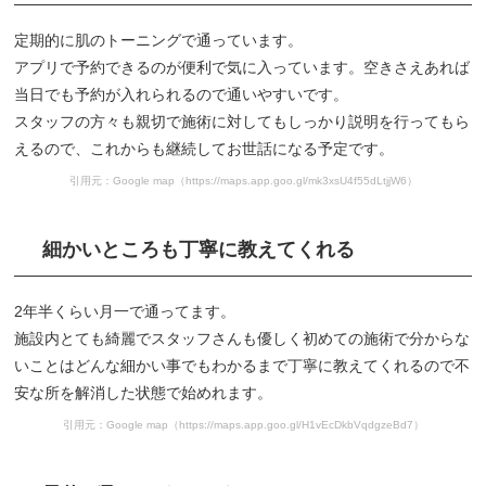
定期的に肌のトーニングで通っています。
アプリで予約できるのが便利で気に入っています。空きさえあれば
当日でも予約が入れられるので通いやすいです。
スタッフの方々も親切で施術に対してもしっかり説明を行ってもら
えるので、これからも継続してお世話になる予定です。
引用元：Google map（https://maps.app.goo.gl/mk3xsU4f55dLtjjW6）
細かいところも丁寧に教えてくれる
2年半くらい月一で通ってます。
施設内とても綺麗でスタッフさんも優しく初めての施術で分からな
いことはどんな細かい事でもわかるまで丁寧に教えてくれるので不
安な所を解消した状態で始めれます。
引用元：Google map（https://maps.app.goo.gl/H1vEcDkbVqdgzeBd7）