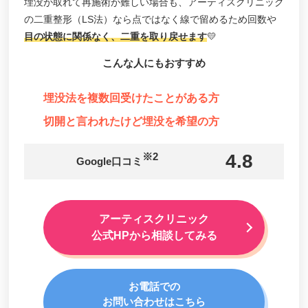
埋没が取れて再施術が難しい場合も、アーティスクリニック
の二重整形（LS法）なら点ではなく線で留めるため回数や
東郷美容形成外科福岡
目の状態に関係なく、二重を取り戻せます
💛
美容皮膚科赤坂クリニック
こんな人にもおすすめ
フォンタナクリニック天神
ブリスクリニック
埋没法を複数回受けたことがある方
つつい皮ふ科形成外科クリニック
切開と言われたけど埋没を希望の方
ネクストトウキョウクリニック（Next Tokyo
Clinic）
※2
4.8
Google口コミ
さくらビューティクリニック
品川美容外科福岡院
アーティスクリニック
ジェイドクリニック（Jade Clinic）
公式HPから相談してみる
箱崎どいクリニック
福岡大学病院 形成外科・美容外科
お電話での
牧野美容クリニック
お問い合わせはこちら