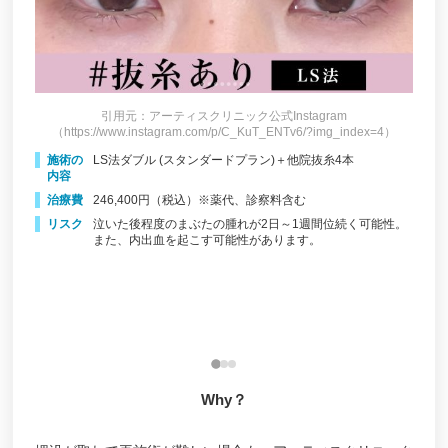
アトールクリニック 福岡博多院
くろき・ひろクリニック
モデナクリニック 天神本院
ハルスクリニック
引用元：アーティスクリニック公式Instagram
（https://www.instagram.com/p/C_KuT_ENTv6/?img_index=4）
星の原クリニック
施術の
LS法ダブル (スタンダードプラン)＋他院抜糸4本
天神形成外科クリニック
内容
治療費
246,400円（税込）※薬代、診察料含む
聖心美容クリニック福岡院
リスク
泣いた後程度のまぶたの腫れが2日～1週間位続く可能性。
3）
（h
また、内出血を起こす可能性があります。
城本クリニック福岡院
施
内
ヴィヴィアン美容クリニック
治
小倉美容外科ネビュラクリニック
能性や
リ
ユニタクリニック
松田知子皮膚科医院
Why？
おおた整形クリニック
ベテルクリニック