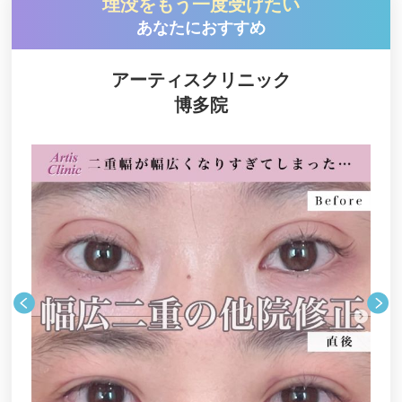
埋没をもう一度受けたい
あなたにおすすめ
まさあき耳鼻咽喉科と美容のクリニック
セイコメディカルビューティクリニック福岡院
アーティスクリニック
DESIGN LABO SURGERY（デザインラボ サージ
博多院
ェリー）
GRACIA CLINIC（グラシア クリニック）
ビスポーククリニック
湘南美容外科福岡院
清美会クリニック
X CLINIC（エックスクリニック）
ゼティスビューティークリニック（Zetith Beauty
Clinic）
共立美容外科福岡院
アーティスクリニック博多院