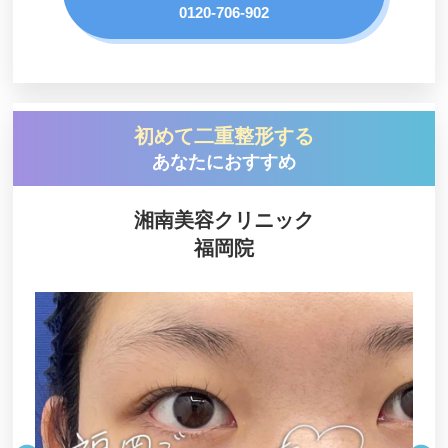
0120-706-902
天籟寺かな皮ふ科クリニック
一番街総合診療所
竹田津医院
あんぬクリニック
初めて二重整形する
品川スキンクリニック
あなたにおすすめ
原口クリニック
湘南美容クリニック
ビラビューティークリニック 博多院
福岡院
でぐちスキンクリニック
博多もへじのクリニック
東京美容外科 福岡院
ルラ美容クリニック 福岡天神院
eクリニック
BEAUTY TUNING CLINIC（ビューティチューニン