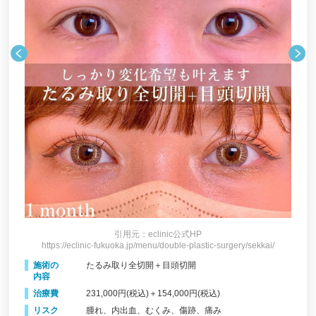
引用元：eclinic公式HP
i/
https://eclinic-fukuoka.jp/menu/double-plastic-surgery/sekkai/
h
施術の
たるみ取り全切開＋目頭切開
施
内容
内
治療費
231,000円(税込)＋154,000円(税込)
治
リスク
腫れ、内出血、むくみ、傷跡、痛み
リ