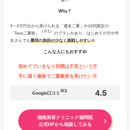
みやびクリニック
Why？
オルタ天神クリニック
3～4万円台から受けられる「週末二重」や10代限定の
矢永クリニック形成外科・美容外科
（※1）
「Teen二重術」
のプランがあり、はじめての方や学
パールスキンクリニック天神
生さんでも
費用の負担が少なく挑戦しやすい
🌼
OZUMIクリニック
こんな人にもおすすめ
あやべクリニック
初めてでいきなり切開は不安という方
手に届く価格で二重整形を受けたい方
※3
4.5
Google口コミ
湘南美容クリニック福岡院
公式HPから相談してみる