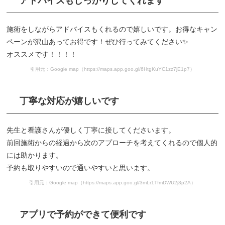
アドバイスもしっかりしてくれます
施術をしながらアドバイスもくれるので嬉しいです。お得なキャン
ペーンが沢山あってお得です！ぜひ行ってみてください✨
オススメです！！！！
引用元：Google map（https://maps.app.goo.gl/6HtgKuYC1zz7jE1p7）
丁寧な対応が嬉しいです
先生と看護さんが優しく丁寧に接してくださいます。
前回施術からの経過から次のアプローチを考えてくれるので個人的
には助かります。
予約も取りやすいので通いやすいと思います。
引用元：Google map（https://maps.app.goo.gl/3mLr1TfmDWU2j3p2A）
アプリで予約ができて便利です